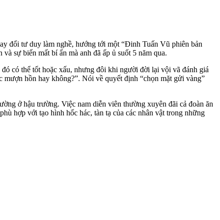
 thay đổi tư duy làm nghề, hướng tới một “Đinh Tuấn Vũ phiên bản
ân và sự biến mất bí ẩn mà anh đã ấp ủ suốt 5 năm qua.
 đó có thể tốt hoặc xấu, nhưng đôi khi người đời lại vội vã đánh giá
n ốc mượn hồn hay không?”. Nói về quyết định “chọn mặt gửi vàng”
ường ở hậu trường. Việc nam diễn viên thường xuyên đãi cả đoàn ăn
phù hợp với tạo hình hốc hác, tàn tạ của các nhân vật trong những