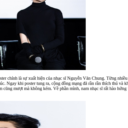
oster chính là sự xuất hiện của nhạc sĩ Nguyễn Văn Chung. Từng nhiều 
túc. Ngay khi poster tung ra, cộng đồng mạng đã rần rần thích thú v
him cũng mượt mà không kém. Về phần mình, nam nhạc sĩ rất hào hứng vớ