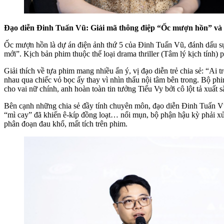
Đạo diễn Đinh Tuấn Vũ: Giải mã thông điệp “Ốc mượn hồn” và s
Ốc mượn hồn là dự án điện ảnh thứ 5 của Đinh Tuấn Vũ, đánh dấu sự tr
mới”. Kịch bản phim thuộc thể loại drama thriller (Tâm lý kịch tính) 
Giải thích về tựa phim mang nhiều ẩn ý, vị đạo diễn trẻ chia sẻ: “Ai 
nhau qua chiếc vỏ bọc ấy thay vì nhìn thấu nội tâm bên trong. Bộ p
cho vai nữ chính, anh hoàn toàn tin tưởng Tiểu Vy bởi cô lột tả xuất 
Bên cạnh những chia sẻ đầy tính chuyên môn, đạo diễn Đinh Tuấn Vũ
“mì cay” đã khiến ê-kíp đồng loạt… nổi mụn, bộ phận hậu kỳ phải xử 
phân đoạn đau khổ, mất tích trên phim.