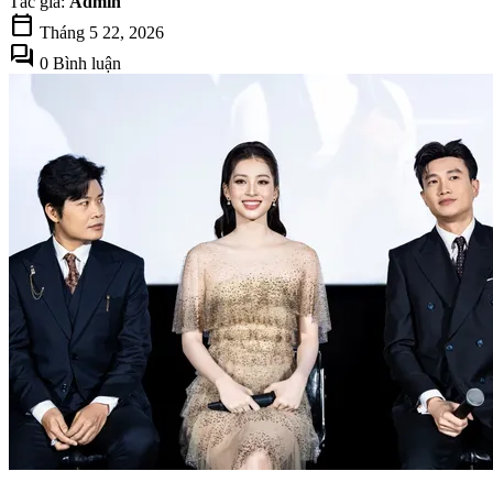
Tác giả:
Admin
calendar_today
Tháng 5 22, 2026
forum
0 Bình luận