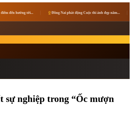
pin_drop
Đồng Nai phát động Cuộc thi ảnh đẹp năm...
pin_drop
Giải vô địch các C
hất sự nghiệp trong “Ốc mượn