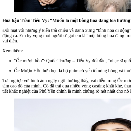
Hoa hậu Trần Tiểu Vy: “Muốn là một bông hoa đang tỏa hương
Đối mặt với những ý kiến trái chiều và danh xưng “bình hoa di động”
động cả. Em hy vọng mọi người sẽ gọi em là “một bông hoa đang tro
vai diễn.
Xem thêm:
“Ốc mượn hồn”: Quốc Trường – Tiểu Vy đối đầu, “nhạc sĩ qu
Ốc Mượn Hồn hứa hẹn là bộ phim có yếu tố nóng bỏng và thử 
Trái ngược với hình ảnh ngây ngô thường thấy, vai diễn trong Ốc mượ
tâm cao độ của mình. Cô đã trải qua nhiều vòng casting khắt khe, th
tiết khắc nghiệt của Phú Yên chính là minh chứng rõ nét nhất cho nỗ