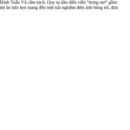
Đinh Tuấn Vũ cầm trịch. Quy tụ dàn diễn viên “trong mơ” gồm:
ự án hứa hẹn mang đến một trải nghiệm điện ảnh bùng nổ, đưa