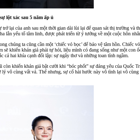
ự lột xác sau 5 năm ấp ủ
ở lại của anh sau một thời gian dài lùi lại để quan sát thị trường và
pha lẫn yếu tố tâm linh, được phát triển từ ý tưởng về một cuộc hôn nh
trong chúng ta cũng cần một ‘chiếc vỏ bọc’ để bảo vệ tâm hồn. Chiếc vỏ
him sẽ khiến khán giả phải tự hỏi, liệu mình có đang sống như một co
sắc cả hai khía cạnh đối lập: sự ngây thơ và những toan tính ngầm.
 còn khiến khán giả bật cười khi “bóc phốt” sự đáng yêu của Quốc Tr
lý vô cùng vất vả. Thế nhưng, sự cố hài hước này vô tình lại vô cùng 