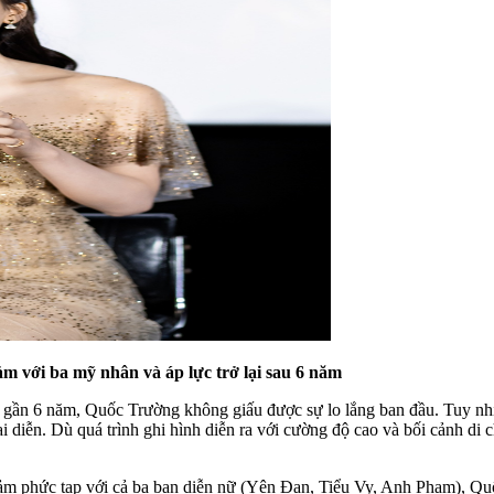
m với ba mỹ nhân và áp lực trở lại sau 6 năm
au gần 6 năm, Quốc Trường không giấu được sự lo lắng ban đầu. Tuy nh
diễn. Dù quá trình ghi hình diễn ra với cường độ cao và bối cảnh di ch
cảm phức tạp với cả ba bạn diễn nữ (Yên Đan, Tiểu Vy, Anh Phạm), Quố