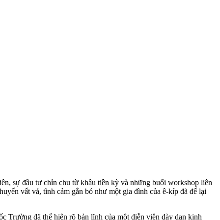
iên, sự đầu tư chỉn chu từ khâu tiền kỳ và những buổi workshop liên
uyển vất vả, tình cảm gắn bó như một gia đình của ê-kíp đã để lại
c Trường đã thể hiện rõ bản lĩnh của một diễn viên dày dạn kinh