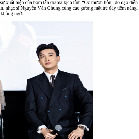
ự xuất hiện của bom tấn drama kịch tính “Ốc mượn hồn” do đạo diễn 
 nhạc sĩ Nguyễn Văn Chung cùng các gương mặt trẻ đầy tiềm năng, d
ố không ngờ.