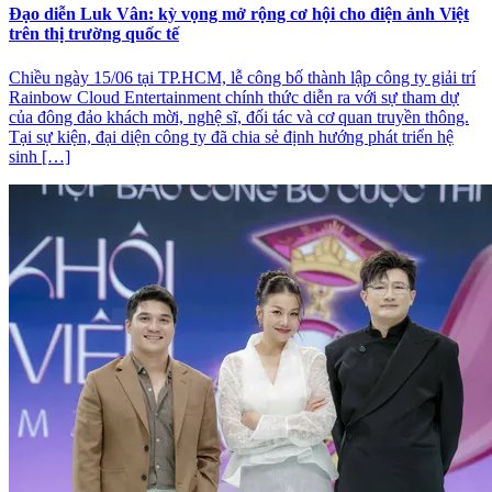
Đạo diễn Luk Vân: kỳ vọng mở rộng cơ hội cho điện ảnh Việt
trên thị trường quốc tế
Chiều ngày 15/06 tại TP.HCM, lễ công bố thành lập công ty giải trí
Rainbow Cloud Entertainment chính thức diễn ra với sự tham dự
của đông đảo khách mời, nghệ sĩ, đối tác và cơ quan truyền thông.
Tại sự kiện, đại diện công ty đã chia sẻ định hướng phát triển hệ
sinh […]