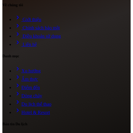
Về chúng tôi
chevron_right
Giới thiệu
chevron_right
Chính sách bảo mật
chevron_right
Điều khoản sử dụng
chevron_right
Liên hệ
Danh mục
chevron_right
Xu hướng
chevron_right
Ẩm thực
chevron_right
Điểm đến
chevron_right
Dòng chảy
chevron_right
Du lịch thể thao
chevron_right
Hotel & Resort
Bản tin Du lịch