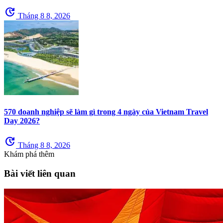
update
Tháng 8 8, 2026
570 doanh nghiệp sẽ làm gì trong 4 ngày của Vietnam Travel
Day 2026?
update
Tháng 8 8, 2026
Khám phá thêm
Bài viết liên quan