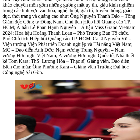
khảo chuyên môn gồm những gương mặt uy tín, giàu kinh nghiệm
trong các lĩnh vực văn hóa, nghệ thuật, giải trí, truyền thông, giáo
dục, thời trang và quảng cáo như: Ông Nguyễn Thanh Đảo – Tổng
Giám đốc Công ty Đông Nam, Chủ tịch Hiệp hội Quảng cáo TP.
HCM; Á hậu Lê Phan Hạnh Nguyên – Á hậu Miss Grand Vietnam
2024; Hoa hậu Hoàng Thanh Loan – Phó Trưởng Ban Tổ chức,
Phó Chủ tịch Hiệp hội Quảng cáo TP. HCM; Ca sĩ Nguyên Vũ –
Viện trưởng Viện Phát triển Doanh nghiệp và Tài năng Việt Nam;
MC – Đạo diễn Anh Đức; Nam vương Trung Nguyên – Nam
vương Hữu nghị Việt Nam, Á vương Hữu nghị Quốc tế; Nhà thiết
kế Tom Kara; ThS. Lương Hòa – Thạc sĩ, Giảng viên, Đạo diễn,
Biên đạo múa; Ông Phương Kara – Giảng viên Trường Đại học
Công nghệ Sài Gòn.