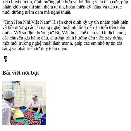
xét chuyên môn, định hướng phù hợp và lời động viên tích cực, góp
phần giúp các thí sinh thêm tự tin, hoàn thiện kỹ năng và tiếp tục
nuôi dưỡng niềm đam mê nghệ thuật.
“Tinh Hoa Nhí Việt Nam” là sân chơi định kỳ uy tín nhằm phát hiện
và bồi dưỡng các tài năng nghệ thuật nhí từ 4 đến 15 tuổi trên toàn
quốc. Với sự định hướng từ Bộ Văn hóa Thể thao và Du lịch cùng
các chuyên gia hàng đầu, chương trình hướng đến việc xây dựng
một môi trường nghệ thuật lành mạnh, giúp các em nhỏ tự tin tỏa
sáng và phát triển tư duy toàn diện.
military_tech
Bài viết nổi bật