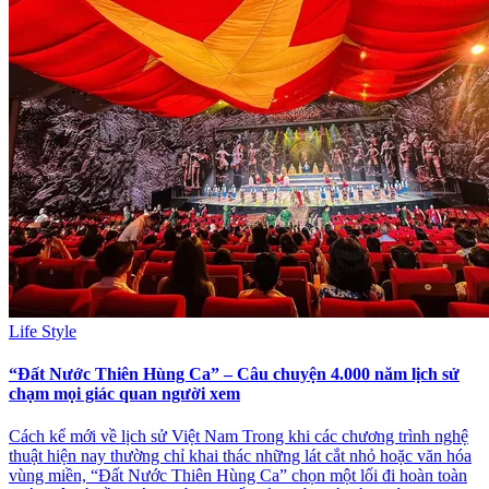
Life Style
“Đất Nước Thiên Hùng Ca” – Câu chuyện 4.000 năm lịch sử
chạm mọi giác quan người xem
Cách kể mới về lịch sử Việt Nam Trong khi các chương trình nghệ
thuật hiện nay thường chỉ khai thác những lát cắt nhỏ hoặc văn hóa
vùng miền, “Đất Nước Thiên Hùng Ca” chọn một lối đi hoàn toàn