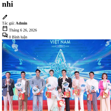
nhi
edit
Tác giả:
Admin
calendar_today
Tháng 6 26, 2026
forum
0 Bình luận