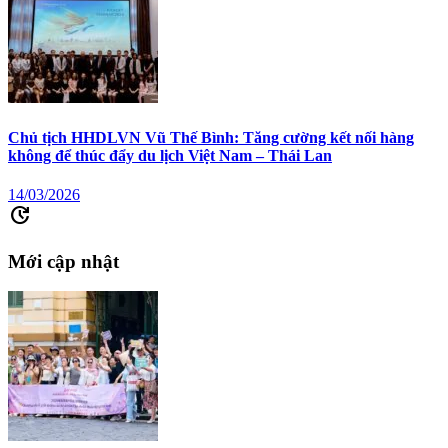
Chủ tịch HHDLVN Vũ Thế Bình: Tăng cường kết nối hàng
không để thúc đẩy du lịch Việt Nam – Thái Lan
14/03/2026
update
Mới cập nhật