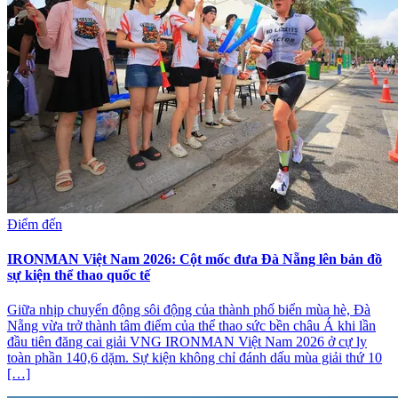
Điểm đến
IRONMAN Việt Nam 2026: Cột mốc đưa Đà Nẵng lên bản đồ
sự kiện thể thao quốc tế
Giữa nhịp chuyển động sôi động của thành phố biển mùa hè, Đà
Nẵng vừa trở thành tâm điểm của thể thao sức bền châu Á khi lần
đầu tiên đăng cai giải VNG IRONMAN Việt Nam 2026 ở cự ly
toàn phần 140,6 dặm. Sự kiện không chỉ đánh dấu mùa giải thứ 10
[…]