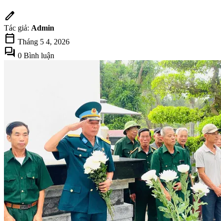
edit
Tác giả:
Admin
calendar_today
Tháng 5 4, 2026
forum
0 Bình luận