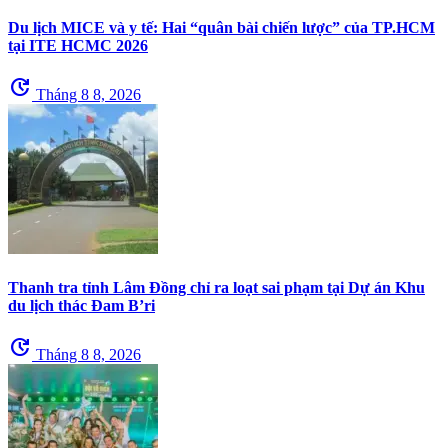
Du lịch MICE và y tế: Hai “quân bài chiến lược” của TP.HCM
tại ITE HCMC 2026
update
Tháng 8 8, 2026
Thanh tra tỉnh Lâm Đồng chỉ ra loạt sai phạm tại Dự án Khu
du lịch thác Đam B’ri
update
Tháng 8 8, 2026