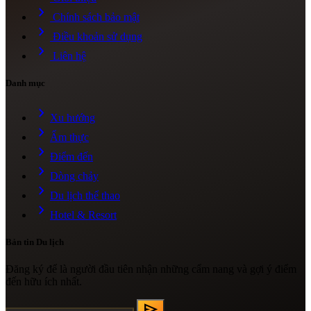
chevron_right
Chính sách bảo mật
chevron_right
Điều khoản sử dụng
chevron_right
Liên hệ
Danh mục
chevron_right
Xu hướng
chevron_right
Ẩm thực
chevron_right
Điểm đến
chevron_right
Dòng chảy
chevron_right
Du lịch thể thao
chevron_right
Hotel & Resort
Bản tin Du lịch
Đăng ký để là người đầu tiên nhận những cẩm nang và gợi ý điểm
đến hữu ích nhất.
send