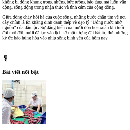
không bị đóng khung trong những bức tường bảo tàng mà luôn vận
động, sống động trong nhận thức và tình cảm của cộng đồng.
Giữa dòng chảy hối hả của cuộc sống, những bước chân tìm về nơi
đây chính là lời khẳng định đanh thép về đạo lý “Uống nước nhớ
nguồn” của dân tộc. Sự dâng hiến của mười đóa hoa xuân khi tuổi
đời mới đôi mươi đã tạc vào lịch sử một tượng đài bất tử, đưa những
ký ức hào hùng hòa vào nhịp sống bình yên của hôm nay.
military_tech
Bài viết nổi bật