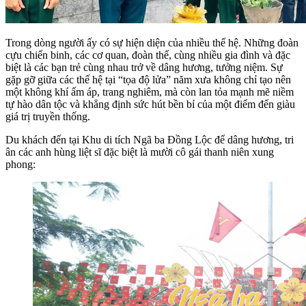
Trong dòng người ấy có sự hiện diện của nhiều thế hệ. Những đoàn
cựu chiến binh, các cơ quan, đoàn thể, cùng nhiều gia đình và đặc
biệt là các bạn trẻ cùng nhau trở về dâng hương, tưởng niệm. Sự
gặp gỡ giữa các thế hệ tại “tọa độ lửa” năm xưa không chỉ tạo nên
một không khí ấm áp, trang nghiêm, mà còn lan tỏa mạnh mẽ niềm
tự hào dân tộc và khẳng định sức hút bền bỉ của một điểm đến giàu
giá trị truyền thống.
Du khách đến tại Khu di tích Ngã ba Đồng Lộc để dâng hương, tri
ân các anh hùng liệt sĩ đặc biệt là mười cô gái thanh niên xung
phong: