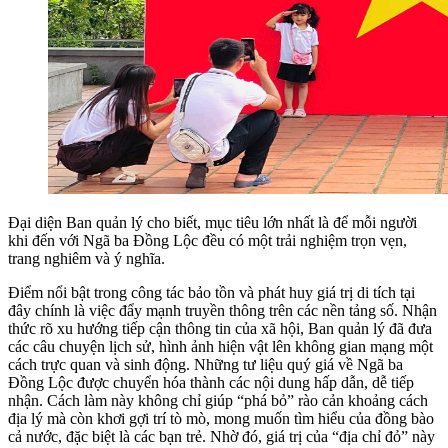
Đại diện Ban quản lý cho biết, mục tiêu lớn nhất là để mỗi người
khi đến với Ngã ba Đồng Lộc đều có một trải nghiệm trọn vẹn,
trang nghiêm và ý nghĩa.
Điểm nổi bật trong công tác bảo tồn và phát huy giá trị di tích tại
đây chính là việc đẩy mạnh truyền thông trên các nền tảng số. Nhận
thức rõ xu hướng tiếp cận thông tin của xã hội, Ban quản lý đã đưa
các câu chuyện lịch sử, hình ảnh hiện vật lên không gian mạng một
cách trực quan và sinh động. Những tư liệu quý giá về Ngã ba
Đồng Lộc được chuyển hóa thành các nội dung hấp dẫn, dễ tiếp
nhận. Cách làm này không chỉ giúp “phá bỏ” rào cản khoảng cách
địa lý mà còn khơi gợi trí tò mò, mong muốn tìm hiểu của đồng bào
cả nước, đặc biệt là các bạn trẻ. Nhờ đó, giá trị của “địa chỉ đỏ” này