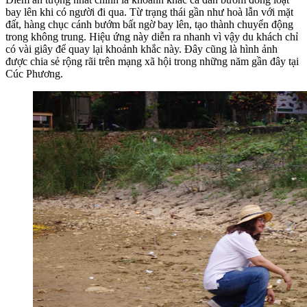
bay lên khi có người đi qua. Từ trạng thái gần như hoà lẫn với mặt
đất, hàng chục cánh bướm bất ngờ bay lên, tạo thành chuyển động
trong không trung. Hiệu ứng này diễn ra nhanh vì vậy du khách chỉ
có vài giây để quay lại khoảnh khắc này. Đây cũng là hình ảnh
được chia sẻ rộng rãi trên mạng xã hội trong những năm gần đây tại
Cúc Phương.