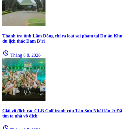
Thanh tra tỉnh Lâm Đồng chỉ ra loạt sai phạm tại Dự án Khu
du lịch thác Đam B’ri
update
Tháng 8 8, 2026
Giải vô địch các CLB Golf tranh cúp Tân Sơn Nhất lần 2: Đã
tìm ta nhà vô địch
update