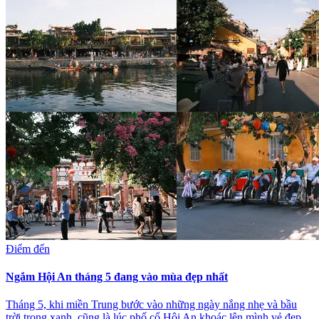
Điểm đến
Ngắm Hội An tháng 5 đang vào mùa đẹp nhất
Tháng 5, khi miền Trung bước vào những ngày nắng nhẹ và bầu
trời trong xanh, cũng là lúc phố cổ Hội An khoác lên mình vẻ đẹp