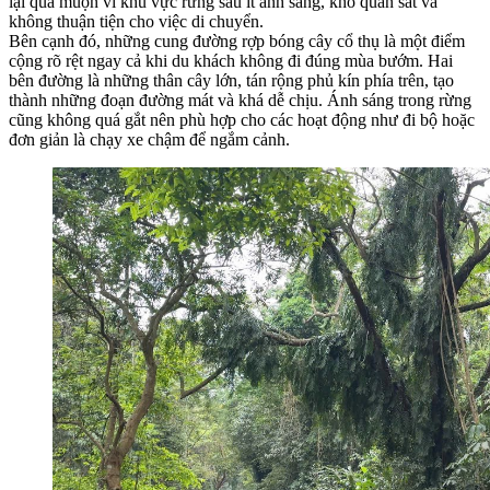
lại quá muộn vì khu vực rừng sâu ít ánh sáng, khó quan sát và
không thuận tiện cho việc di chuyển.
Bên cạnh đó, những cung đường rợp bóng cây cổ thụ là một điểm
cộng rõ rệt ngay cả khi du khách không đi đúng mùa bướm. Hai
bên đường là những thân cây lớn, tán rộng phủ kín phía trên, tạo
thành những đoạn đường mát và khá dễ chịu. Ánh sáng trong rừng
cũng không quá gắt nên phù hợp cho các hoạt động như đi bộ hoặc
đơn giản là chạy xe chậm để ngắm cảnh.