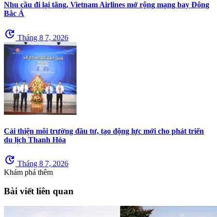
Nhu cầu đi lại tăng, Vietnam Airlines mở rộng mạng bay Đông
Bắc Á
update
Tháng 8 7, 2026
Cải thiện môi trường đầu tư, tạo động lực mới cho phát triển
du lịch Thanh Hóa
update
Tháng 8 7, 2026
Khám phá thêm
Bài viết liên quan