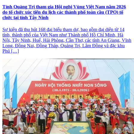
Tỉnh Quảng Trị tham gia Hội nghị Vùng Việt Nam năm 2026
do tổ chức xúc tiến du lịch các thành phố toàn cầu (TPO) tổ
chức tại tỉnh Tây Ninh
Sự kiện đã thu hút 168 đại biểu tham dự, bao gồm đại diện từ 14
tỉnh, thành phố của Việt Nam như Thành phố Hồ Chí Minh, Hà
Nội, Tây Ninh, Huế, Hải Phòng, Cần Thơ, các tỉnh An Giang, Vĩnh
Long, Đồng Nai, Đồng Tháp, Quảng Trị, Lâm Đồng và đặc khu
Phú […]