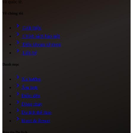
và quốc tế.
Về chúng tôi
chevron_right
Giới thiệu
chevron_right
Chính sách bảo mật
chevron_right
Điều khoản sử dụng
chevron_right
Liên hệ
Danh mục
chevron_right
Xu hướng
chevron_right
Ẩm thực
chevron_right
Điểm đến
chevron_right
Dòng chảy
chevron_right
Du lịch thể thao
chevron_right
Hotel & Resort
Bản tin Du lịch