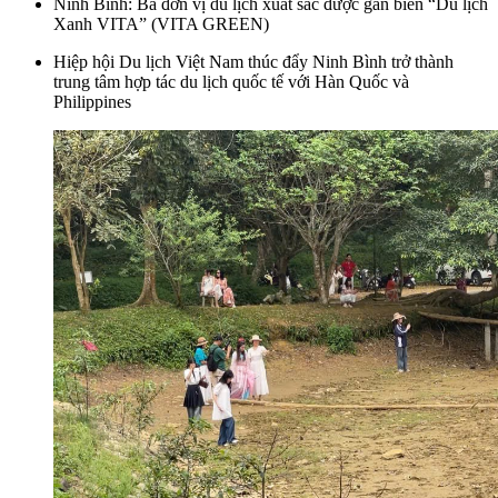
Ninh Bình: Ba đơn vị du lịch xuất sắc được gắn biển “Du lịch
Xanh VITA” (VITA GREEN)
Hiệp hội Du lịch Việt Nam thúc đẩy Ninh Bình trở thành
trung tâm hợp tác du lịch quốc tế với Hàn Quốc và
Philippines