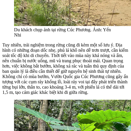
Du khách chụp ảnh tại rừng Cúc Phương. Ảnh: Yến
Nhi
Tuy nhiên, trải nghiệm trong rừng cũng đi kèm một số lưu ý. Địa
hình có những đoạn dốc nhẹ, phủ lá khô nên dễ trơn trượt, cần kiểm
soát tốc độ khi di chuyển. Thời tiết vào mùa này khá nóng và ẩm,
nên chuẩn bị nước uống, mũ và trang phục thoải mái. Quan trọng
hơn, việc không bắt bướm, không xả rác và tuân thủ quy định của
ban quản lý là điều cần thiết để giữ nguyên hệ sinh thái tự nhiên.
Không chỉ có mùa bướm, Vườn Quốc gia Cúc Phương cũng gây ấn
tượng với các cụm ráy khổng lồ, loài ráy voi tại đây phát triển thành
từng bụi lớn, thân to, cao khoảng 3-4 m, với phiến lá có thể dài tới
1,5 m, tạo cảm giác khác biệt khi đi giữa rừng.