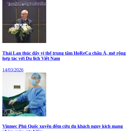
Thái Lan thúc đẩy vị thế trung tâm HoReCa châu Á, mở rộng
hợp tác với Du lịch Việt Nam
14/03/2026
Vinmec Phú Quốc xuyên đêm cứu du khách nguy kịch mang