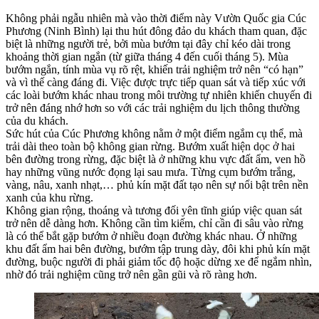
Không phải ngẫu nhiên mà vào thời điểm này Vườn Quốc gia Cúc
Phương (Ninh Bình) lại thu hút đông đảo du khách tham quan, đặc
biệt là những người trẻ, bởi mùa bướm tại đây chỉ kéo dài trong
khoảng thời gian ngắn (từ giữa tháng 4 đến cuối tháng 5). Mùa
bướm ngắn, tính mùa vụ rõ rệt, khiến trải nghiệm trở nên “có hạn”
và vì thế càng đáng đi. Việc được trực tiếp quan sát và tiếp xúc với
các loài bướm khác nhau trong môi trường tự nhiên khiến chuyến đi
trở nên đáng nhớ hơn so với các trải nghiệm du lịch thông thường
của du khách.
Sức hút của Cúc Phương không nằm ở một điểm ngắm cụ thể, mà
trải dài theo toàn bộ không gian rừng. Bướm xuất hiện dọc ở hai
bên đường trong rừng, đặc biệt là ở những khu vực đất ẩm, ven hồ
hay những vũng nước đọng lại sau mưa. Từng cụm bướm trắng,
vàng, nâu, xanh nhạt,… phủ kín mặt đất tạo nên sự nổi bật trên nền
xanh của khu rừng.
Không gian rộng, thoáng và tương đối yên tĩnh giúp việc quan sát
trở nên dễ dàng hơn. Không cần tìm kiếm, chỉ cần đi sâu vào rừng
là có thể bắt gặp bướm ở nhiều đoạn đường khác nhau. Ở những
khu đất ẩm hai bên đường, bướm tập trung dày, đôi khi phủ kín mặt
đường, buộc người đi phải giảm tốc độ hoặc dừng xe để ngắm nhìn,
nhờ đó trải nghiệm cũng trở nên gần gũi và rõ ràng hơn.