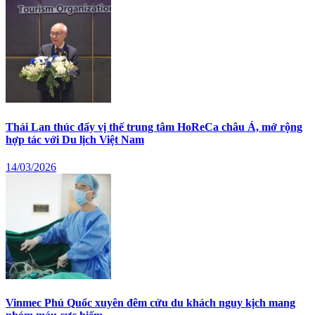
Thái Lan thúc đẩy vị thế trung tâm HoReCa châu Á, mở rộng
hợp tác với Du lịch Việt Nam
14/03/2026
Vinmec Phú Quốc xuyên đêm cứu du khách nguy kịch mang