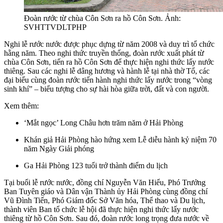
Đoàn rước từ chùa Côn Sơn ra hồ Côn Sơn. Ảnh:
SVHTTVDLTPHP
Nghi lễ rước nước được phục dựng từ năm 2008 và duy trì tổ chức
hằng năm. Theo nghi thức truyền thống, đoàn rước xuất phát từ
chùa Côn Sơn, tiến ra hồ Côn Sơn để thực hiện nghi thức lấy nước
thiêng. Sau các nghi lễ dâng hương và hành lễ tại nhà thờ Tổ, các
đại biểu cùng đoàn rước tiến hành nghi thức lấy nước trong “vòng
sinh khí” – biểu tượng cho sự hài hòa giữa trời, đất và con người.
Xem thêm:
‘Mắt ngọc’ Long Châu hơn trăm năm ở Hải Phòng
Khán giả Hải Phòng hào hứng xem Lễ diễu hành kỷ niệm 70
năm Ngày Giải phóng
Ga Hải Phòng 123 tuổi trở thành điểm du lịch
Tại buổi lễ rước nước, đồng chí Nguyễn Văn Hiểu, Phó Trưởng
Ban Tuyên giáo và Dân vận Thành ủy Hải Phòng cùng đồng chí
Vũ Đình Tiến, Phó Giám đốc Sở Văn hóa, Thể thao và Du lịch,
thành viên Ban tổ chức lễ hội đã thực hiện nghi thức lấy nước
thiêng từ hồ Côn Sơn. Sau đó, đoàn rước long trọng đưa nước về