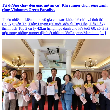
Từ đường chạy đến giấc mơ an cư: Khi runner chọn sống xanh
cùng Vinhomes Green Paradise.
Thiên nhiên – Liều thuốc vô giá cho sức khỏe thể chất và tinh thần
Chị Nguyễn Thị Thùy Luynh (60 tuổi, đến từ Tuy Hòa, Đắk Lắk),
thành tích Top 2 cự ly 42km hạng mục dành cho lứa tuổi 60, có lẽ là
một trong những runner đặc biệt nhất tại VnExpress Marathon […]