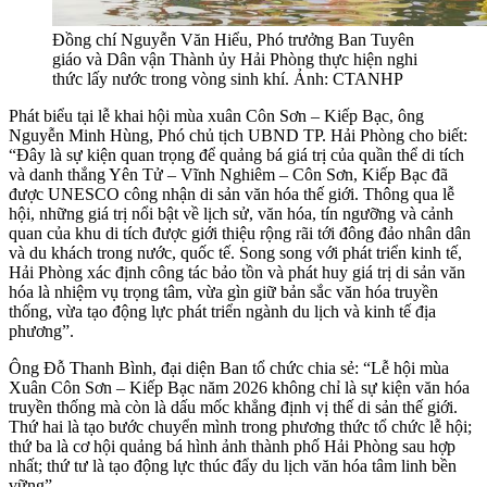
Đồng chí Nguyễn Văn Hiểu, Phó trưởng Ban Tuyên
giáo và Dân vận Thành ủy Hải Phòng thực hiện nghi
thức lấy nước trong vòng sinh khí. Ảnh: CTANHP
Phát biểu tại lễ khai hội mùa xuân Côn Sơn – Kiếp Bạc, ông
Nguyễn Minh Hùng, Phó chủ tịch UBND TP. Hải Phòng cho biết:
“Đây là sự kiện quan trọng để quảng bá giá trị của quần thể di tích
và danh thắng Yên Tử – Vĩnh Nghiêm – Côn Sơn, Kiếp Bạc đã
được UNESCO công nhận di sản văn hóa thế giới. Thông qua lễ
hội, những giá trị nổi bật về lịch sử, văn hóa, tín ngưỡng và cảnh
quan của khu di tích được giới thiệu rộng rãi tới đông đảo nhân dân
và du khách trong nước, quốc tế. Song song với phát triển kinh tế,
Hải Phòng xác định công tác bảo tồn và phát huy giá trị di sản văn
hóa là nhiệm vụ trọng tâm, vừa gìn giữ bản sắc văn hóa truyền
thống, vừa tạo động lực phát triển ngành du lịch và kinh tế địa
phương”.
Ông Đỗ Thanh Bình, đại diện Ban tổ chức chia sẻ: “Lễ hội mùa
Xuân Côn Sơn – Kiếp Bạc năm 2026 không chỉ là sự kiện văn hóa
truyền thống mà còn là dấu mốc khẳng định vị thế di sản thế giới.
Thứ hai là tạo bước chuyển mình trong phương thức tổ chức lễ hội;
thứ ba là cơ hội quảng bá hình ảnh thành phố Hải Phòng sau hợp
nhất; thứ tư là tạo động lực thúc đẩy du lịch văn hóa tâm linh bền
vững”.