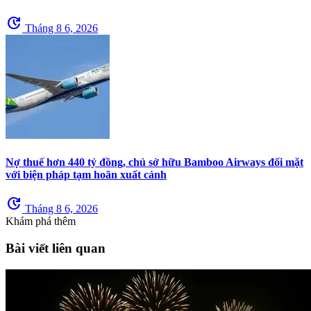
update
Tháng 8 6, 2026
Nợ thuế hơn 440 tỷ đồng, chủ sở hữu Bamboo Airways đối mặt
với biện pháp tạm hoãn xuất cảnh
update
Tháng 8 6, 2026
Khám phá thêm
Bài viết liên quan