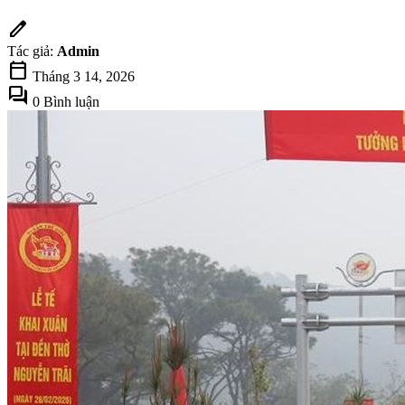
edit
Tác giả:
Admin
calendar_today
Tháng 3 14, 2026
forum
0 Bình luận