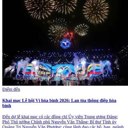
Điểm đến
Khai mạc Lễ hội Vì hòa bình 2026: Lan tỏa thông điệp hòa
bình
Đến dự lễ khai mạc có các đồng chí Ủy viên Trung ương Đảng:
Phó Thủ tướng Chính phủ Nguyễn Văn Thắng; Bí thư Tỉnh ủy
Quảng Trị Nguyễn Văn Phương; cùng lãnh đạo các bộ, ban, ngành,