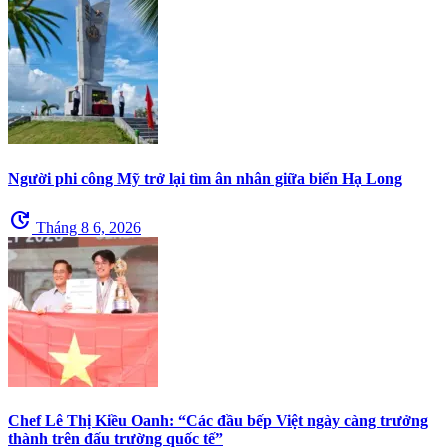
Người phi công Mỹ trở lại tìm ân nhân giữa biển Hạ Long
update
Tháng 8 6, 2026
Chef Lê Thị Kiều Oanh: “Các đầu bếp Việt ngày càng trưởng
thành trên đấu trường quốc tế”