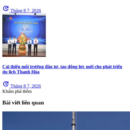
update
Tháng 8 7, 2026
Cải thiện môi trường đầu tư, tạo động lực mới cho phát triển
du lịch Thanh Hóa
update
Tháng 8 7, 2026
Khám phá thêm
Bài viết liên quan