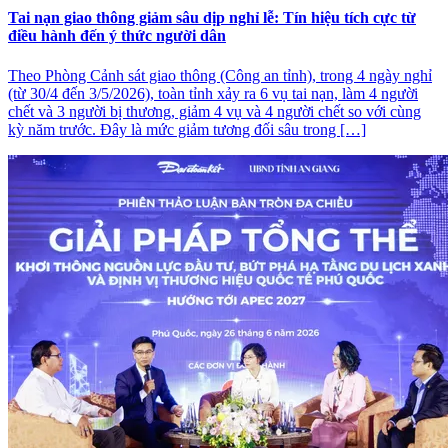
Tai nạn giao thông giảm sâu dịp nghỉ lễ: Tín hiệu tích cực từ
điều hành đến ý thức người dân
Theo Phòng Cảnh sát giao thông (Công an tỉnh), trong 4 ngày nghỉ
(từ 30/4 đến 3/5/2026), toàn tỉnh xảy ra 6 vụ tai nạn, làm 4 người
chết và 3 người bị thương, giảm 4 vụ và 4 người chết so với cùng
kỳ năm trước. Đây là mức giảm tương đối sâu trong […]