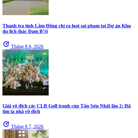
Thanh tra tỉnh Lâm Đồng chỉ ra loạt sai phạm tại Dự án Khu
du lịch thác Đam B’ri
update
Tháng 8 8, 2026
Giải vô địch các CLB Golf tranh cúp Tân Sơn Nhất lần 2: Đã
tìm ta nhà vô địch
update
Tháng 8 7, 2026