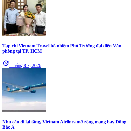
Tạp chí Vietnam Travel bổ nhiệm Phó Trưởng đại diện Văn
phòng tại TP. HCM
update
Tháng 8 7, 2026
Nhu cầu đi lại tăng, Vietnam Airlines mở rộng mạng bay Đông
Bắc Á