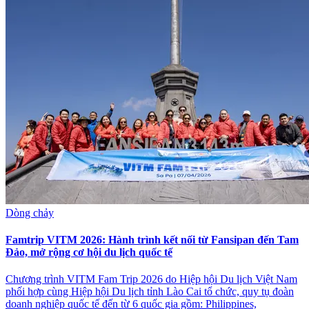
Dòng chảy
Famtrip VITM 2026: Hành trình kết nối từ Fansipan đến Tam
Đảo, mở rộng cơ hội du lịch quốc tế
Chương trình VITM Fam Trip 2026 do Hiệp hội Du lịch Việt Nam
phối hợp cùng Hiệp hội Du lịch tỉnh Lào Cai tổ chức, quy tụ đoàn
doanh nghiệp quốc tế đến từ 6 quốc gia gồm: Philippines,