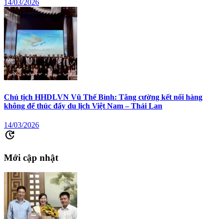
14/03/2026
Chủ tịch HHDLVN Vũ Thế Bình: Tăng cường kết nối hàng
không để thúc đẩy du lịch Việt Nam – Thái Lan
14/03/2026
update
Mới cập nhật