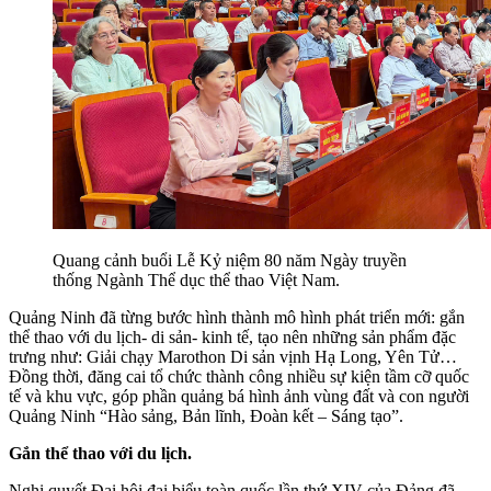
Quang cảnh buổi Lễ Kỷ niệm 80 năm Ngày truyền
thống Ngành Thể dục thể thao Việt Nam.
Quảng Ninh đã từng bước hình thành mô hình phát triển mới: gắn
thể thao với du lịch- di sản- kinh tế, tạo nên những sản phẩm đặc
trưng như: Giải chạy Marothon Di sản vịnh Hạ Long, Yên Tử…
Đồng thời, đăng cai tổ chức thành công nhiều sự kiện tầm cỡ quốc
tế và khu vực, góp phần quảng bá hình ảnh vùng đất và con người
Quảng
Ninh “Hào sảng, Bản lĩnh, Đoàn kết – Sáng tạo”.
Gắn thể thao với du lịch.
Nghị quyết Đại hội đại biểu toàn quốc lần thứ XIV của Đảng đã