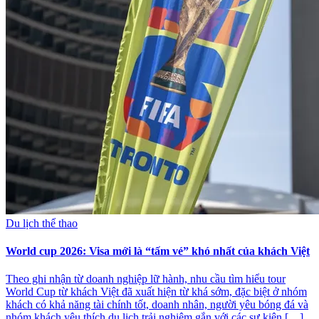
Du lịch thể thao
World cup 2026: Visa mới là “tấm vé” khó nhất của khách Việt
Theo ghi nhận từ doanh nghiệp lữ hành, nhu cầu tìm hiểu tour
World Cup từ khách Việt đã xuất hiện từ khá sớm, đặc biệt ở nhóm
khách có khả năng tài chính tốt, doanh nhân, người yêu bóng đá và
nhóm khách yêu thích du lịch trải nghiệm gắn với các sự kiện […]