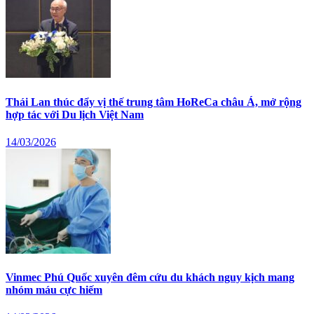
Thái Lan thúc đẩy vị thế trung tâm HoReCa châu Á, mở rộng
hợp tác với Du lịch Việt Nam
14/03/2026
Vinmec Phú Quốc xuyên đêm cứu du khách nguy kịch mang
nhóm máu cực hiếm