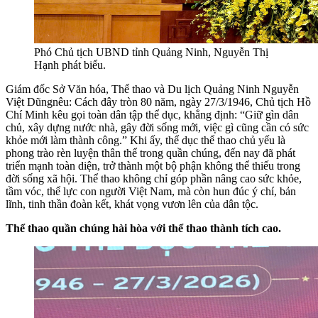
Phó Chủ tịch UBND tỉnh Quảng Ninh, Nguyễn Thị
Hạnh phát biểu.
Giám đốc Sở Văn hóa, Thể thao và Du lịch Quảng Ninh Nguyễn
Việt Dũngnêu: Cách đây tròn 80 năm, ngày 27/3/1946, Chủ tịch Hồ
Chí Minh kêu gọi toàn dân tập thể dục, khẳng định: “Giữ gìn dân
chủ, xây dựng nước nhà, gây đời sống mới, việc gì cũng cần có sức
khỏe mới làm thành công.” Khi ấy, thể dục thể thao chủ yếu là
phong trào rèn luyện thân thể trong quần chúng, đến nay đã phát
triển mạnh toàn diện, trở thành một bộ phận không thể thiếu trong
đời sống xã hội. Thể thao không chỉ góp phần nâng cao sức khỏe,
tầm vóc, thể lực con người Việt Nam, mà còn hun đúc ý chí, bản
lĩnh, tinh thần đoàn kết, khát vọng vươn lên của dân tộc.
Thể thao quần chúng hài hòa với thể thao thành tích cao.