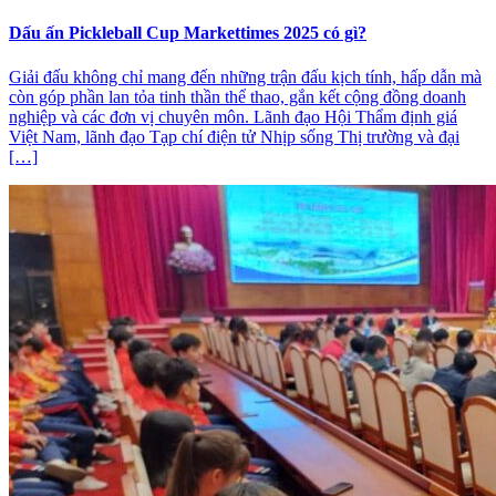
Dấu ấn Pickleball Cup Markettimes 2025 có gì?
Giải đấu không chỉ mang đến những trận đấu kịch tính, hấp dẫn mà
còn góp phần lan tỏa tinh thần thể thao, gắn kết cộng đồng doanh
nghiệp và các đơn vị chuyên môn. Lãnh đạo Hội Thẩm định giá
Việt Nam, lãnh đạo Tạp chí điện tử Nhịp sống Thị trường và đại
[…]