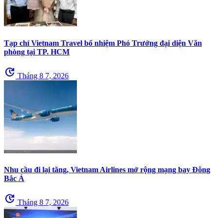
Tạp chí Vietnam Travel bổ nhiệm Phó Trưởng đại diện Văn
phòng tại TP. HCM
update
Tháng 8 7, 2026
Nhu cầu đi lại tăng, Vietnam Airlines mở rộng mạng bay Đông
Bắc Á
update
Tháng 8 7, 2026