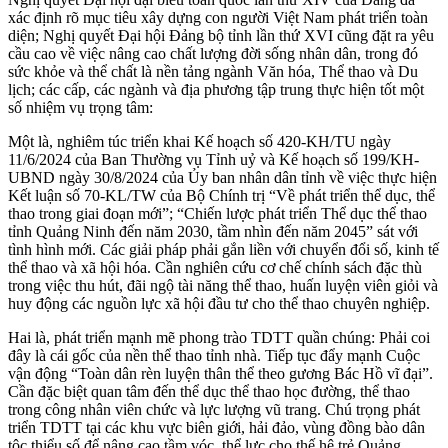
xác định rõ mục tiêu xây dựng con người Việt Nam phát triển toàn
diện; Nghị quyết Đại hội Đảng bộ tỉnh lần thứ XVI cũng đặt ra yêu
cầu cao về việc nâng cao chất lượng đời sống nhân dân, trong đó
sức khỏe và thể chất là nền tảng ngành Văn hóa, Thể thao và Du
lịch; các cấp, các ngành và địa phương tập trung thực hiện tốt một
số nhiệm vụ trọng tâm:
Một là, nghiêm túc triển khai Kế hoạch số 420-KH/TU ngày
11/6/2024 của Ban Thường vụ Tỉnh uỷ và Kế hoạch số 199/KH-
UBND ngày 30/8/2024 của Ủy ban nhân dân tỉnh về việc thực hiện
Kết luận số 70-KL/TW của Bộ Chính trị “Về phát triển thể dục, thể
thao trong giai đoạn mới”; “Chiến lược phát triển Thể dục thể thao
tỉnh Quảng Ninh đến năm 2030, tầm nhìn đến năm 2045” sát với
tình hình mới. Các giải pháp phải gắn liền với chuyển đổi số, kinh tế
thể thao và xã hội hóa. Cần nghiên cứu cơ chế chính sách đặc thù
trong việc thu hút, đãi ngộ tài năng thể thao, huấn luyện viên giỏi và
huy động các nguồn lực xã hội đầu tư cho thể thao chuyên nghiệp.
Hai là, phát triển mạnh mẽ phong trào TDTT quần chúng: Phải coi
đây là cái gốc của nền thể thao tỉnh nhà. Tiếp tục đẩy mạnh Cuộc
vận động “Toàn dân rèn luyện thân thể theo gương Bác Hồ vĩ đại”.
Cần đặc biệt quan tâm đến thể dục thể thao học đường, thể thao
trong công nhân viên chức và lực lượng vũ trang. Chú trọng phát
triển TDTT tại các khu vực biên giới, hải đảo, vùng đồng bào dân
tộc thiểu số để nâng cao tầm vóc, thể lực cho thế hệ trẻ Quảng