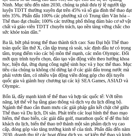
Ninh. Mục tiêu đến năm 2030, chúng ta phải đưa tỷ lệ người tập
luyện TDTT thường xuyên đạt trên 45% và số gia đình thể thao đạt
trên 35%. Phấn đấu 100% các phường xã có Trung tâm Văn hóa –
Thể thao đạt chuẩn; 100% các trường phổ thông đảm bảo cơ sở vật
chất và giáo viên TDTT chuyên trách, tạo nền tảng vững chắc cho
sức khỏe toàn dân.”
Ba là, bứt phá trong thể thao thành tích cao: Sau Đại hội Thể thao
toàn quốc lần thứ X, cần tập trung rà soát, xác định đầu tư có trọng
tâm, trọng điểm vào các bộ môn thế mạnh, các môn Olympic. Đổi
mới quy trình tuyển chọn, đào tạo vận động viên theo hướng khoa
học, hiện đại, ứng dụng công nghệ sinh học và y học thể thao. Mục
tiêu của chúng ta không chỉ dừng lại ở các giải đấu trong nước mà
phải vươn tầm, có nhiều vận động viên đóng góp cho đội tuyển
quốc gia và giành huy chương tại các kỳ SEA Games, ASIAD và
Olympic.
Bốn là, đẩy mạnh kinh tế thể thao và hợp tác quốc tế: Với tiềm
năng, lợi thế về hạ tầng giao thông và dịch vụ du lịch đồng bộ.
Ngành thể thao cần tham mưu các giải pháp gắn kết chặt chẽ giữa
Thể thao và Du lịch, Di sản. Phát triển các loại hình thể thao mạo
hiểm, thể thao biển, các giải đấu golf, marathon quốc tế để thu hút
khách du lịch, biến thể thao trở thành một sản phẩm dịch vụ cao
cấp, đóng góp vào tăng trưởng kinh tế của tỉnh.
Phấn đấu đến năm
2030, doanh thu từ các hoạt động dịch vụ, sự kiện thể thao và kinh