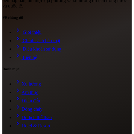
đến hấp dẫn, ẩm thực địa phương và xu hướng du lịch trong nước
và quốc tế.
Về chúng tôi
chevron_right
Giới thiệu
chevron_right
Chính sách bảo mật
chevron_right
Điều khoản sử dụng
chevron_right
Liên hệ
Danh mục
chevron_right
Xu hướng
chevron_right
Ẩm thực
chevron_right
Điểm đến
chevron_right
Dòng chảy
chevron_right
Du lịch thể thao
chevron_right
Hotel & Resort