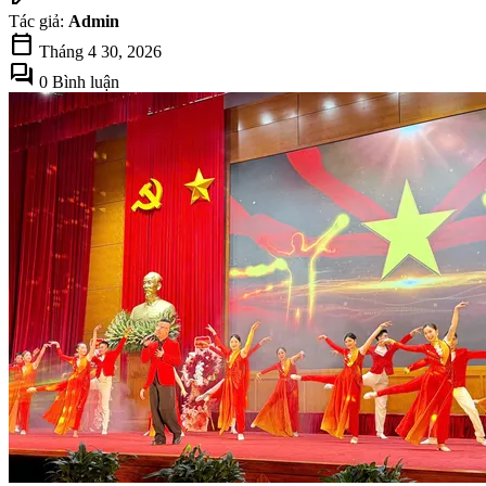
Tác giả:
Admin
calendar_today
Tháng 4 30, 2026
forum
0 Bình luận