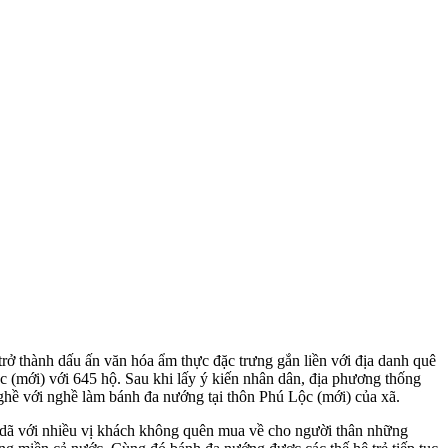
trở thành dấu ấn văn hóa ẩm thực đặc trưng gắn liền với địa danh quê
 (mới) với 645 hộ. Sau khi lấy ý kiến nhân dân, địa phương thống
nghề với nghề làm bánh đa nướng tại thôn Phú Lộ
c
(mới) của xã.
dã với nhiều vị khách không quên mua về cho người thân những