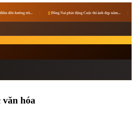
..
pin_drop
Đồng Nai phát động Cuộc thi ảnh đẹp năm...
pin_drop
Giải vô địch các
c văn hóa