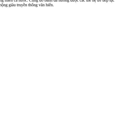
ng miền cả nước. Cùng đó bánh đa nướng được các thế hệ trẻ tiếp tục
ộng giàu truyền thống văn hiến.