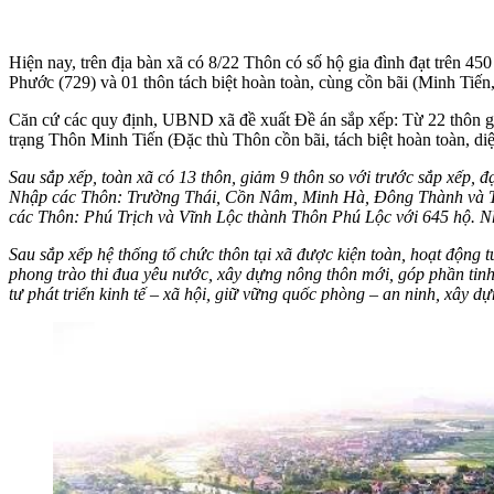
Hiện nay, trên địa bàn xã có 8/22 Thôn có số hộ gia đình đạt trên
Phước (729) và 01 thôn tách biệt hoàn toàn, cùng cồn bãi (Minh Tiến,
Căn cứ các quy định, UBND xã đề xuất Đề án sắp xếp: Từ 22 thôn gi
trạng Thôn Minh Tiến (Đặc thù Thôn cồn bãi, tách biệt hoàn toàn, diện
Sau sắp xếp, toàn xã có 13 thôn, giảm 9 thôn so với trước sắp xếp
Nhập các Thôn: Trường Thái, Cồn Nâm, Minh Hà, Đông Thành và T
các Thôn: Phú Trịch và Vĩnh Lộc thành Thôn Phú Lộc với 645 hộ. 
Sau sắp xếp hệ thống tổ chức thôn tại xã được kiện toàn, hoạt động 
phong trào thi đua yêu nước, xây dựng nông thôn mới, góp phần tinh 
tư phát triển kinh tế – xã hội, giữ vững quốc phòng – an ninh, xây d