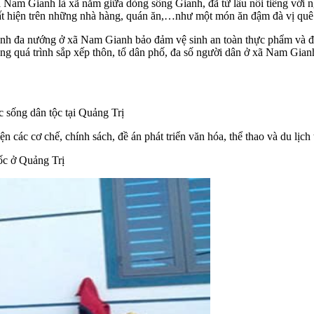
ã Nam Gianh là xã nằm giữa dòng sông Gianh, đã từ lâu nổi tiếng với 
ất hiện trên những nhà hàng, quán ăn,…như một món ăn đậm đà vị quê 
 bánh đa nướng ở xã Nam Gianh bảo đảm vệ sinh an toàn thực phẩm và
ng quá trình sắp xếp thôn, tổ dân phố, đa số người dân ở xã Nam Gianh
 sống dân tộc tại Quảng Trị
n các cơ chế, chính sách, đề án phát triển văn hóa, thể thao và du lịch 
ốc ở Quảng Trị