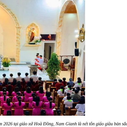
ăm 2026 tại giáo xứ Hoà Đồng, Nam Gianh là nét tôn giáo giàu bản sắ