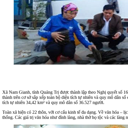
Xã Nam Gianh, tỉnh Quảng Trị được thành lập theo Nghị quyết số
thành trên cơ sở sắp xếp toàn bộ diện tích tự nhiên và quy mô dân
tích tự nhiên 34,42 km² và quy mô dân số 36.527 người.
Toàn xã hiện có 22 thôn, với cơ cấu kinh tế đa dạng. Về văn hóa – l
thống. Các giá trị văn hóa như đình làng, nhà thờ họ tộc và các làng