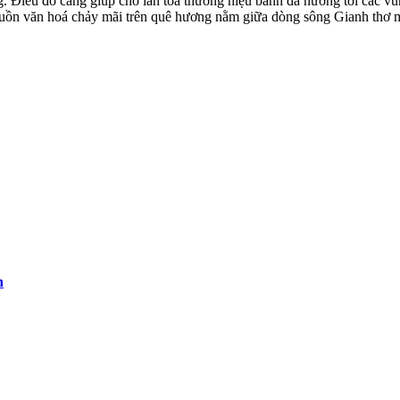
. Điều đó càng giúp cho lan toả thương hiệu bánh đa nướng tới các vù
uồn văn hoá chảy mãi trên quê hương nằm giữa dòng sông Gianh thơ m
h