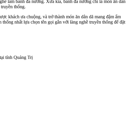
nghề làm bánh đa nướng. Xưa kia, bánh đa nướng chỉ là món ăn dân
truyền thống.
 được khách ưa chuộng, và trở thành món ăn dân dã mang đậm ẩm
 thống nhất lựa chọn tên gọi gắn với làng nghề truyền thống để đặt
tại tỉnh Quảng Trị