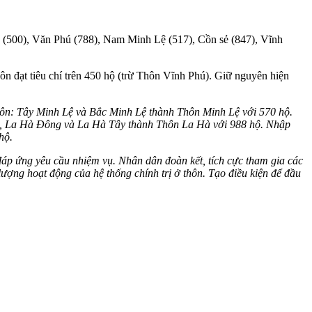
à (500), Văn Phú (788), Nam Minh Lệ (517), Cồn sẻ (847), Vĩnh
n đạt tiêu chí trên 450 hộ (trừ Thôn Vĩnh Phú). Giữ nguyên hiện
Thôn: Tây Minh Lệ và Bắc Minh Lệ thành Thôn Minh Lệ với 570 hộ.
, La Hà Đông và La Hà Tây thành Thôn La Hà với 988 hộ. Nhập
hộ.
 đáp ứng yêu cầu nhiệm vụ. Nhân dân đoàn kết, tích cực tham gia các
ượng hoạt động của hệ thống chính trị ở thôn. Tạo điều kiện để đầu