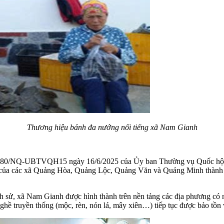
Thương hiệu bánh đa nướng nổi tiếng xã Nam Gianh
 1680/NQ-UBTVQH15 ngày 16/6/2025 của Ủy ban Thường vụ Quốc hội v
 số của các xã Quảng Hòa, Quảng Lộc, Quảng Văn và Quảng Minh thành
ịch sử, xã Nam Gianh được hình thành trên nền tảng các địa phương có 
 nghề truyền thống (mộc, rèn, nón lá, mây xiên…) tiếp tục được bảo tồn