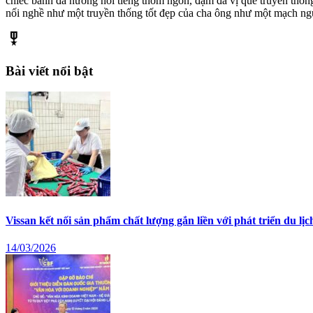
chiếc bánh đa nướng nổi tiếng thơm ngon, đậm đà vị quê truyền thống
nối nghề như một truyền thống tốt đẹp của cha ông như một mạch ng
military_tech
Bài viết nổi bật
Vissan kết nối sản phẩm chất lượng gắn liền với phát triển du lịc
14/03/2026