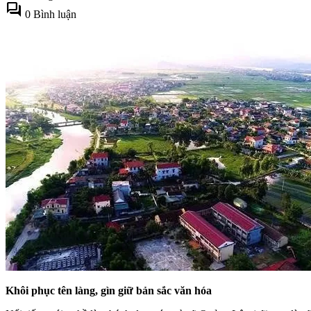
forum
0 Bình luận
Khôi phục tên làng, gìn giữ bản sắc văn hóa