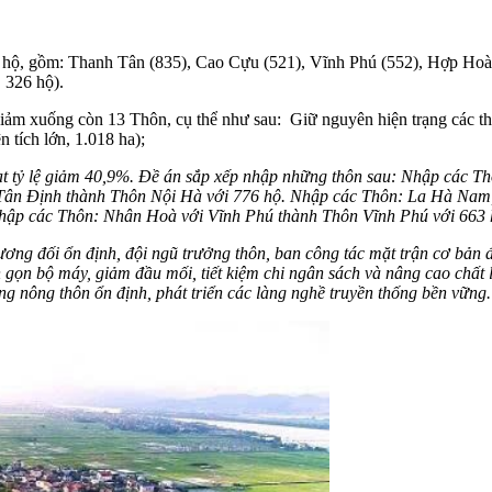
 450 hộ, gồm: Thanh Tân (835), Cao Cựu (521), Vĩnh Phú (552), Hợp Ho
 326 hộ).
ảm xuống còn 13 Thôn, cụ thể như sau: Giữ nguyên hiện trạng các thô
 tích lớn, 1.018 ha);
, đạt tỷ lệ giảm 40,9%. Đề án sắp xếp nhập những thôn sau: Nhập các 
ân Định thành Thôn Nội Hà với 776 hộ. Nhập các Thôn: La Hà Nam
Nhập các Thôn: Nhân Hoà với Vĩnh Phú thành Thôn Vĩnh Phú với 663 
tương đối ổn định, đội ngũ trưởng thôn, ban công tác mặt trận cơ bản
gọn bộ máy, giảm đầu mối, tiết kiệm chi ngân sách và nâng cao chất l
ựng nông thôn ổn định, phát triển các làng nghề truyền thống bền vững.