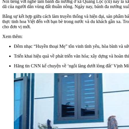
Nổi tiếng với nghề làm bánh đa nướng ở xã Quảng Lộc (cũ) nay là x
dã của người dân vùng đất thuần nông. Ngày nay, bánh đa nướng xu
Bằng sự kết hợp giữa cách làm truyền thống và hiện đại, sản phẩm
thực tinh hoa Việt đến với bạn bè trong nước và du khách gần xa. Tro
cho đơn vị mới.
Xem thêm:
Đêm nhạc “Huyền thoại Mẹ” tôn vinh tình yêu, hòa bình và sức
Triển khai hiệu quả về phát triển văn hóa; xây dựng và hoàn thiệ
Hãng tin CNN kể chuyện về ‘ngôi làng dưới lòng đất’ Vịnh M