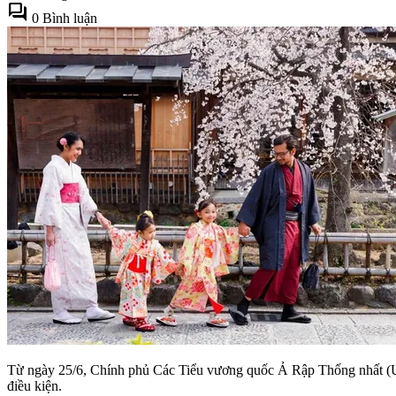
forum
0 Bình luận
Từ ngày 25/6, Chính phủ Các Tiểu vương quốc Ả Rập Thống nhất (UAE
điều kiện.