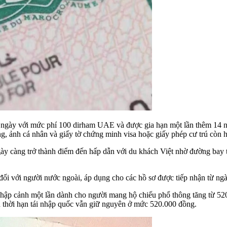
 14 ngày với mức phí 100 dirham UAE và được gia hạn một lần thêm 1
g, ảnh cá nhân và giấy tờ chứng minh visa hoặc giấy phép cư trú còn h
y càng trở thành điểm đến hấp dẫn với du khách Việt nhờ đường bay th
 đối với người nước ngoài, áp dụng cho các hồ sơ được tiếp nhận từ n
hập cảnh một lần dành cho người mang hộ chiếu phổ thông tăng từ 520.
hạn thời hạn tái nhập quốc vẫn giữ nguyên ở mức 520.000 đồng.