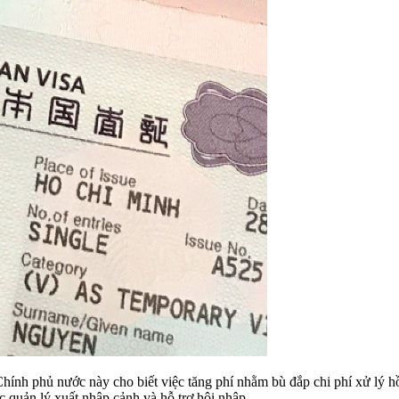
Chính phủ nước này cho biết việc tăng phí nhằm bù đắp chi phí xử lý h
c quản lý xuất nhập cảnh và hỗ trợ hội nhập.