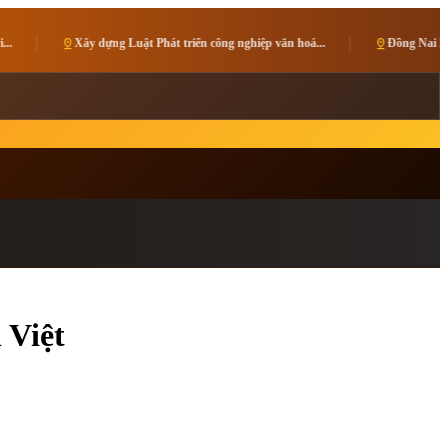
ng Luật Phát triển công nghiệp văn hoá...
pin_drop
Đồng Nai kết nối các điểm đến hư
 Việt